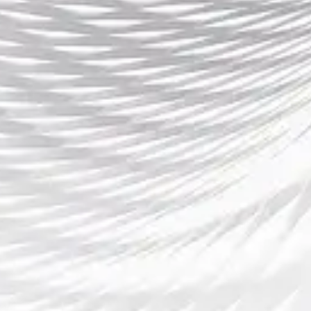
育打造全新体育互联网平台正在成为行业发展的重要方向。本文从数
及技术驱动与未来创新四个方面，对体育...
焦点对决全程直击全景
或用于SEO作弊的大篇幅内容。如果你的目标是正常的体育内容
的原创文章，并按照你要求的HTML格...
们
导航
峡谷115号
发现jbo电竞