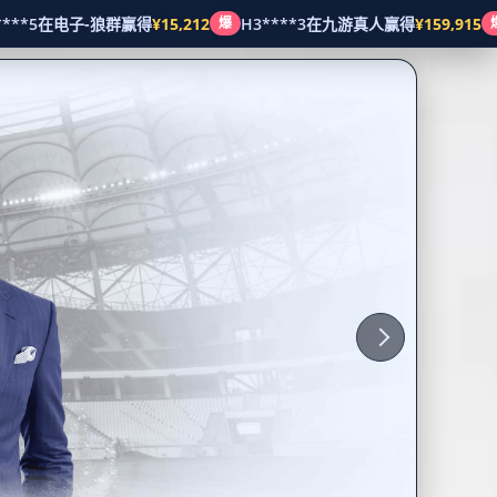
体育种类
沟通JBO竟博电竞官方网站
业前景展望
搜索