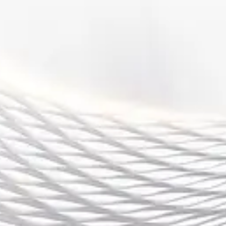
。
了革命性变化。用户可以通过沉浸式设备体验虚拟赛场，甚至参与虚
现出潜力。通过去中心化机制，可以保障赛事数据的真实性与可追溯
互联网平台不仅是技术升级的结果，更是体育产业数字化转型的必然
协同发展，体育平台正在逐步构建更加开放与多元的生态体系。
网平台将进一步向智能化、场景化与生态化方向演进。韦德体育所代
本，推动体育产业迈向更高质量的发展阶段。
势解析与行业前景展望