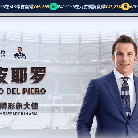
泉州市拾叙峡谷115号
发现JBO电竞
五大联赛
体育资讯
五大联赛
五大联赛
围绕韦德体育打造全新体育互联网平台发展趋势解析与行
体育互联网平台发展趋势