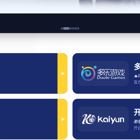
育打造全新体育互联网平台正在成为行业发展的重要方向。本文从数
径以及技术驱动与未来创新四个方面，对体育互联网平台的发展逻辑
现，体育平台正从单一信息服务向综合性生态体系演进，内容、数
数字化升级阶段。韦德体育作为行业参与者之一，其平台化发展路径
底座、以用户为中心、以生态为延伸的多维协同发展格局。
路数字化转型。围绕韦德体育打造的互联网平台，其核心发展逻辑之
重构与升级。这种趋势不仅体现在赛事传播方式的变化上，也体现在
动演变。平台通过整合赛事直播、数据分析以及用户互动功能，使体
再创造的综合体验。这种转变显著提升了用户粘性与平台活跃度。