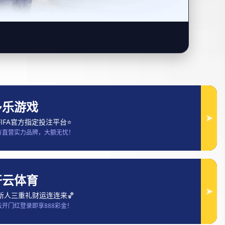
导航
发现jbo电竞
五大联赛
体育资讯
体育种类
沟通jbo竟博电竞官方网站
最新资讯
鼎天国际引领产业创新发展开启全球
合作新篇章共筑未来繁荣新格局
2026-07-24 18:50:34