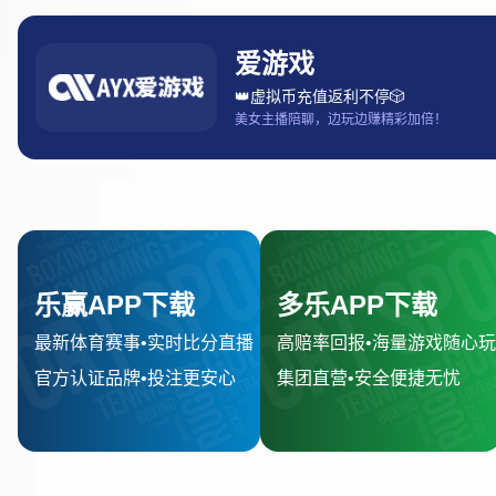
同时，大数据与云计算技术的应用，使得体育平台能够更
内容供给端延伸至用户需求端，通过算法推荐与个性化服
此外，移动互联网与智能终端的普及，为体育平台的数字
动社区，并通过多终端同步体验体育内容，这进一步推动