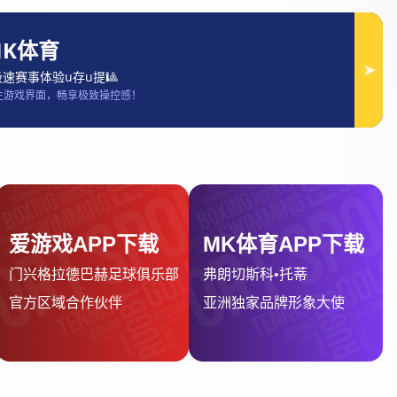
足球防守站位图解详析全面掌握后卫
协防与区域盯人技巧提升比赛防守能
力
2026-07-23 18:50:38
足球战术犯规红黄牌判罚界定标准及
比赛公平性影响分析与规则解读研究
2026-07-22 20:26:31
贝林厄姆厄姆欧冠淘汰赛闪耀全场展
现中场核心担当书写皇马新篇章传奇
2026-07-21 18:50:59
罗马转会窗预算限制收紧下的引援策
略调整与未来阵容规划展望分析
2026-07-20 18:50:01