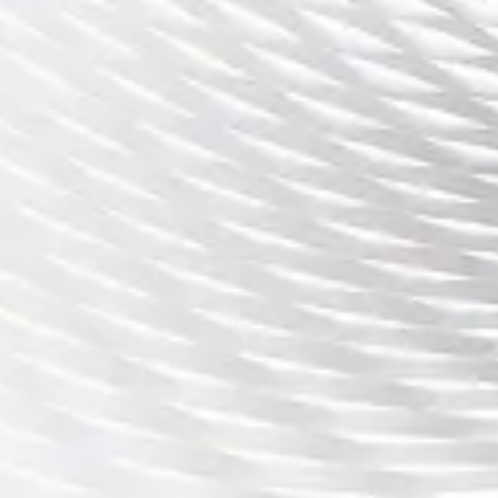
你希望我做这个优化吗？
壹号娱乐引领数字娱乐新时代全面布局内容与
在数字化浪潮席卷全球的背景下，数字娱乐产业正迎来前
其前瞻性的战略布局与持续创新能力，正在引领数字娱乐迈向
绿茵体育带你畅享全民健身与精彩赛事新体验
好的，我会按照你的要求写出一篇完整的3000字左右文
深度。下面是示例文章：---在当今社会，健康生活和体育运