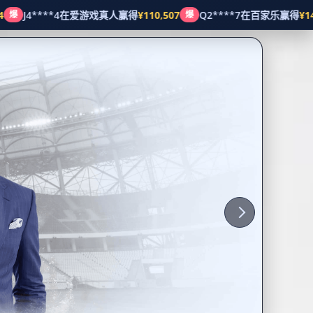
体育种类
沟通JBO竟博电竞官方网站
潮流
搜索