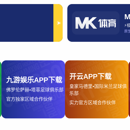
，构建全新的生产与体验模式。这种技术驱动不仅提升了作品的视觉表
的感官享受。
的应用，通过智能化场景渲染和动作捕捉技术，实现了高质量、低成