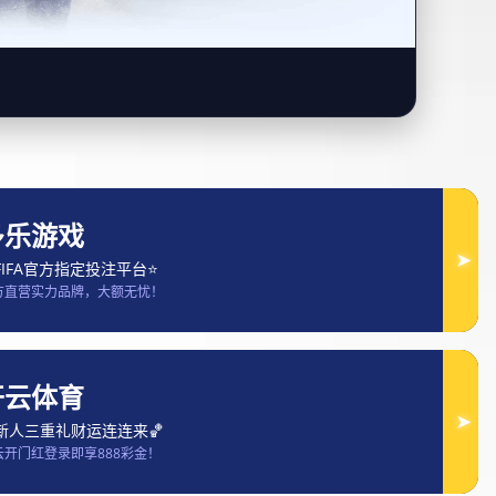
导航
发现jbo电竞
五大联赛
体育资讯
体育种类
沟通jbo竟博电竞官方网站
最新资讯
鼎天国际引领产业创新发展开启全球
合作新篇章共筑未来繁荣新格局
2026-07-24 18:50:34