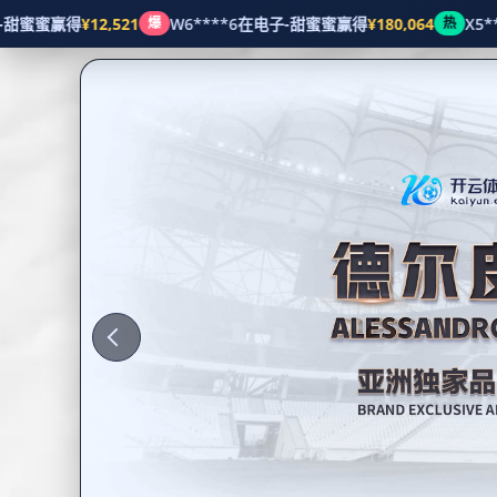
13594780408
redhot@hotmail.com
首
玖鼎娱乐全新战略布局