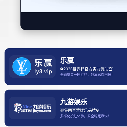
发展潮流
2026-05-14 15:18:10
明白了，我将严格按照你的要求生成文章。以下是一篇完整
发展潮流”，长度约3000字，结构和格式均符合你的要求
---
文章摘要：随着影视与游戏产业的快速发展，创新成为推
的新潮流，通过技术创新、内容创意、跨界整合与全球化
心方面详细分析玖鼎娱乐的战略举措，包括技术驱动的创新
市场拓展。文章将展示玖鼎娱乐如何通过精确的战略定位
产业的创新发展提供有力示范。
1、技术驱动创新模式
在数字化浪潮的推动下，影视与游戏产业面临着前所未有