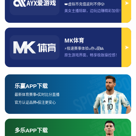
结果是否具有必然性。
然而，仅依赖表层数据往往容易产生误判。例如控球率占优的一方
未必真正掌握比赛节奏，而可能只是低效控球。因此需要结合推进
效率、关键传球质量以及禁区触球次数进行综合评估，才能更接近
真实比赛质量。
此外，球员个体表现也是赛后分析的重要组成部分。核心球员状态
起伏、锋线把握机会能力以及门将关键扑救次数，都会直接影响比
赛结果的合理性判断，这些细节往往是胜负推荐的重要依据。
赔率市场观察
赔率体系在非洲杯赛后分析中具有重要参考价值，它不仅反映赛前
预期，也会随着比赛进程不断修正。赛后赔率回溯能够帮助分析市
场对比赛结果的“认知偏差”。
当热门球队未能取胜时，赔率往往会出现剧烈反向调整，这种变化
说明市场对球队真实实力的评估出现偏差，也为后续比赛提供重要