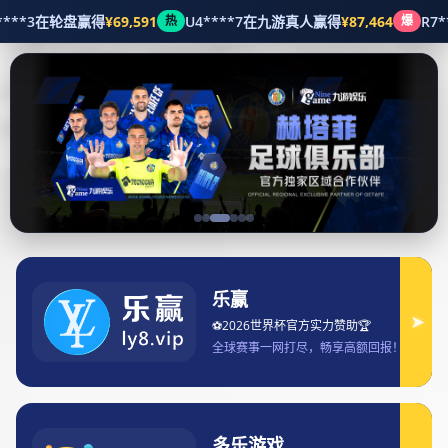
体育资讯
首页
体育资讯
非洲杯赛后胜负推荐解析与冷门预测趋势全景解读指南参考
非洲杯赛后胜负推荐解析与冷门预测趋
势全景解读指南参考
2026-07-07 07:05:11