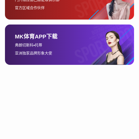
趋势预测应用
在实际应用中，趋势预测不仅仅依赖单场比赛结果，而是通过多场
比赛数据积累来判断球队整体走势。例如连续比赛中的进攻效率变
化，可以反映球队状态的上升或下降趋势。