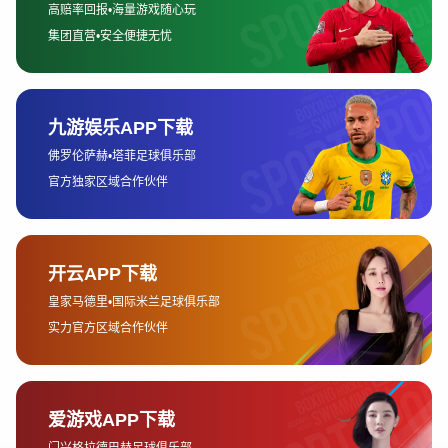
参考信号。
同时，资金流向的变化也是关键因素之一。大额投注集中在某一方
但最终未能取胜，通常意味着市场过热或信息误导，这类情况在非
洲杯这种不确定性较高的赛事中尤为常见。
冷门生成机制
非洲杯历来以冷门频发著称，其根本原因在于参赛球队之间风格差
异巨大，且整体实力分布不均，使得比赛结果具有较高随机性。
jbo电竞
此外，赛程密集与气候条件也是冷门的重要催化因素。高温、高湿
环境容易导致体能下降，从而放大弱队的防守韧性，削弱强队的持
续压制能力。
心理层面的波动同样不可忽视。强队在面对排名较低的对手时容易
产生轻敌情绪，而弱队则更倾向于采用高强度防守反击策略，这种
心理错位常常成为冷门发生的关键节点。