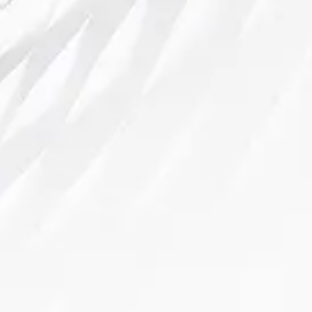
订阅
Your Email Address
Sign Up