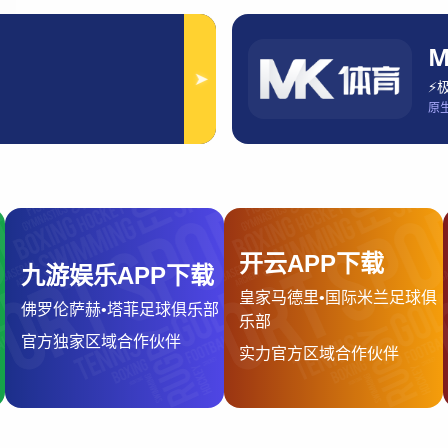
伤停情况呈现出阶段性集中爆发的特点。前场核心球员在高强度对抗
显影响。这类伤病虽然不属于长期缺阵，但对短期战术执行造成了显
致整体防守稳定性下降。尤其是在密集赛程阶段，边后卫的体能透支
结构性影响往往比单一球员缺阵更具破坏性。