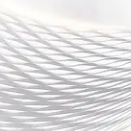
必须建立更加精细化的伤病预防体系与数据驱动的轮换机制，从而在
景回顾与精彩瞬间解析
的整体赛事进程进行全景式回顾与深度解析。从小组赛阶段的激烈对
及各队战术体系的演变与碰撞，赛事呈...
局分析前瞻深度解析版
摘要约300字，正文分为4个方面，每个方面均包含3个以上自然