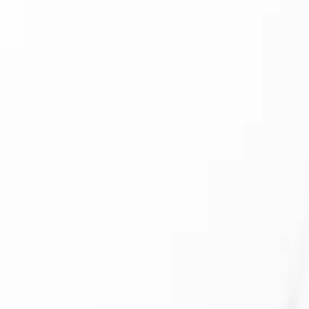
欧冠赛季最佳球员候选揭晓多位巨星
角逐年度最高荣誉引发全球关注
2026-07-19 19:56:07