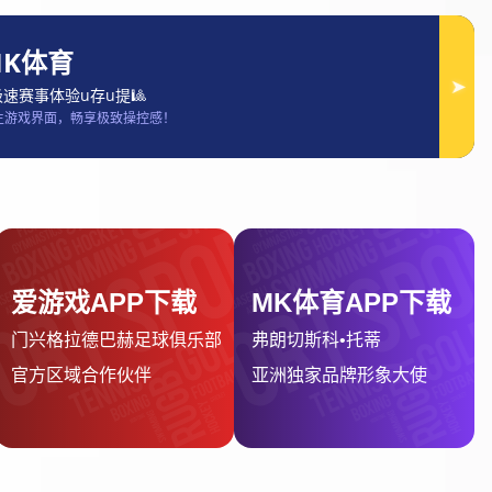
足球防守站位图解详析全面掌握后卫
协防与区域盯人技巧提升比赛防守能
力
2026-07-23 18:50:38
足球战术犯规红黄牌判罚界定标准及
比赛公平性影响分析与规则解读研究
2026-07-22 20:26:31
贝林厄姆厄姆欧冠淘汰赛闪耀全场展
现中场核心担当书写皇马新篇章传奇
2026-07-21 18:50:59
罗马转会窗预算限制收紧下的引援策
略调整与未来阵容规划展望分析
2026-07-20 18:50:01