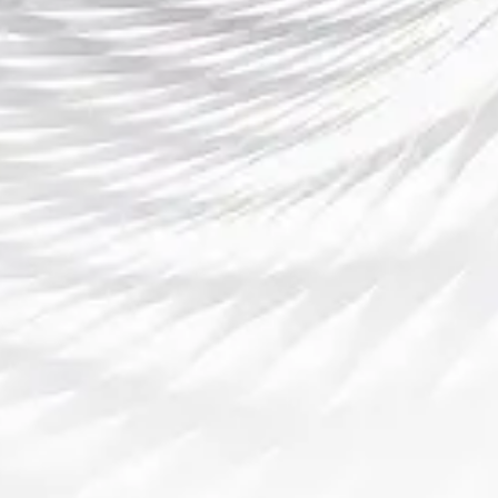
:::writing...
们
导航
峡谷115号
发现jbo电竞
hotmail.com
五大联赛
0408
体育资讯
礼拜六:
9:30 am - 6:00 pm
体育种类
沟通jbo竟博电竞官方网站