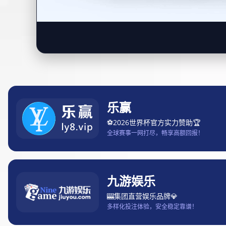
影响分析赛季走势与战
2026-07-06 09:05:40
本文围绕“亚特兰大英超伤停名单最新动态与阵容调整影响
重点从伤病变化、阵容轮换、战术适配以及赛季走势四个维度进行深入剖析
BC","Italian football club Bergamo
停对球队整体结构的冲击，以及教练组如何通过人员调配
系的连锁反应，并延伸至赛季长期走势判断与应对策略优
出一套适用于高强度联赛环境下的动态调整思路，为理解