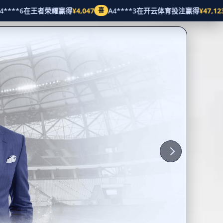
体育种类
沟通JBO竟博电竞官方网站
与战术应对策略研究
搜索