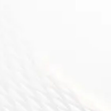
中场配置也随之发生变化，更多采用双后腰结构来增强防
有所下降，使球队在面对密集防守时缺乏足够穿透力。
进攻端则更多依赖边路突破与定位球战术，通过减少中路
率，但也使战术多样性受到限制。
赛季走势应对
从赛季整体走势来看，伤停与阵容波动使球队表现呈现阶
中爆发导致成绩回落，形成明显的“U型曲线”。
进入赛季后半段，球队通过逐步恢复与战术优化，开始重
显著增加，容错空间被大幅压缩。
因此，如何在剩余赛程中实现最大化效率成为关键课题。
键比赛中保持竞争力。
总结：
综合来看，伤停名单的动态变化不仅影响单场比赛结果，