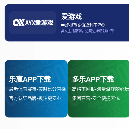
伤停动态解析
在本赛季假设的英超竞争环境中，亚特兰大阵容所面临的
中出现肌肉疲劳与轻微拉伤，使得进攻端的连续性受到明
著波动。
中后场方面，防线轮换球员出现不同程度的伤停问题，导
问题被放大，使得球队在转换防守时容易出现空档。这种
竞博JBO电竞