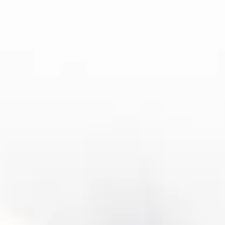
守覆盖面积。这种调整虽然提升了防守稳定性，但在进攻推进速度上
高强度对抗来规避伤病风险。这种策略在一定程度上提高了比赛容错
段性起伏特征。在赛季初期依赖主力阵容建立优势后，中期因伤病集
新稳定积分获取节奏。然而由于前期损失，争冠或欧战排名竞争压力
教练组需要在轮换、体能管理与战术执行之间寻找平衡点，以确保关
更深刻塑造了整个赛季的战略走向。在高强度联赛环境中，阵容健康