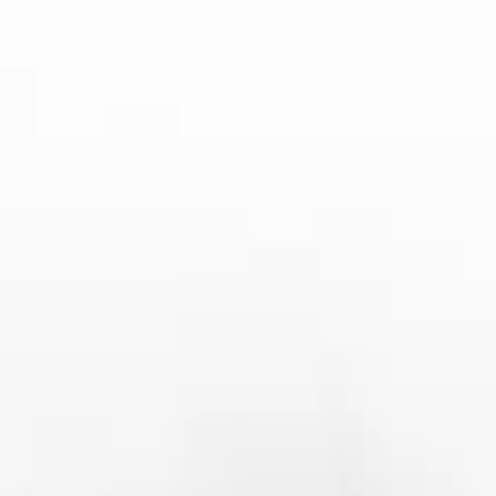
与不确定性。
从长期趋势来看，下半程的表现往往比上半程更能真实反映球队实
力与调整能力。最终排名不仅是积分的结果，更是战略执行与临场
应变能力的综合体现，也正因如此，欧协联的后半段竞争始终充满
悬念与观赏价值。