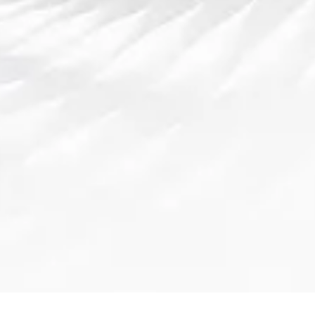
体育种类
沟通jbo竟博电竞官方网站
最新资讯
鼎天国际引领产业创新发展开启全球合
作新篇章共筑未来繁荣新格局
2026-07-24 18:50:34
足球防守站位图解详析全面掌握后卫协
防与区域盯人技巧提升比赛防守能力
2026-07-23 18:50:38
足球战术犯规红黄牌判罚界定标准及比
赛公平性影响分析与规则解读研究
2026-07-22 20:26:31