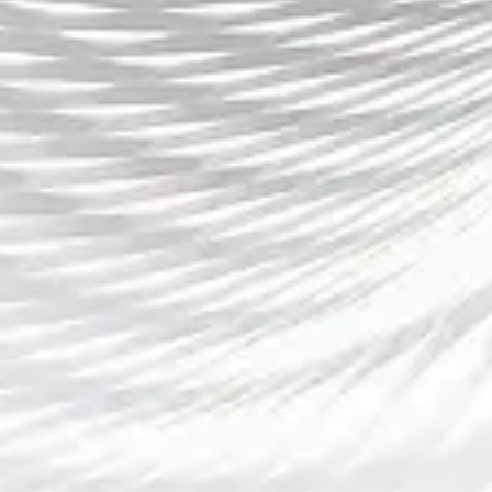
服务升级全面解析趋势
本文围绕以金贝娱乐场为核心的综合娱乐升级趋势展开系统分析，
从体验重塑、服务优化、数字化转型以及品牌生态构建四个关键维
度进行深入探讨。在当前娱乐产业快速迭代与消费需求持续升级的
背景下，娱乐场所不再仅仅承...
搜索
导航
发现jbo电竞
五大联赛
体育资讯