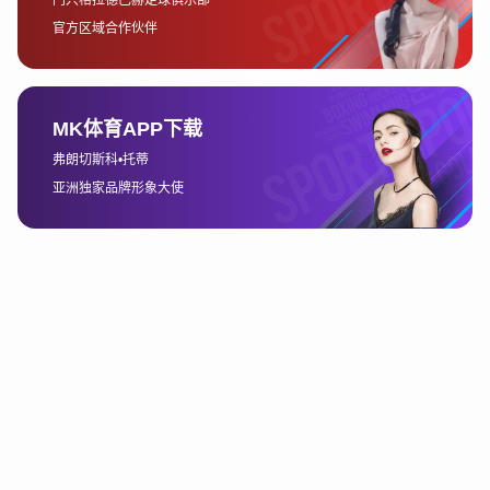
验，进一步强化技术优势。
用户体验与运营优化策
在数字体育娱乐平台的发展过程中，用户体验始终是核心竞争力之
一。以合乐体育为核心的平台通过界面设计优化、交互流程简化以
及内容结构重组，不断提升用户使用的便捷性与沉浸感。
运营层面，平台通过精细化用户分层策略，将用户划分为不同兴趣
群体，并针对不同群体提供差异化内容与活动，从而实现精准运营
与高效转化。
同时，通过积分体系、互动任务以及赛事参与机制，平台有效增强
了用户活跃度与参与感，使用户不仅是内容的消费者，更成为生态
的参与者与贡献者。
未来趋势商业模式解析
数字体育行业的未来发展将呈现多元化与全球化趋势。以合乐体育