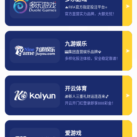
本文围绕“以合乐体育为核心打造全新数字体育娱乐平台与未来发展
趋势解析”展开系统分析，从数字体育生态构建、技术驱动创新、用
户体验运营优化以及未来商业模式演进四个维度进行深入探讨。在
数字经济与体育产业深度融合的大背景下，数字体育平台正从单一
内容服务向综合性生态体系升级。以合乐体育为代表的数字体育娱
乐平台，通过整合赛事资源、数据技术、互动体验与商业服务，不
断重塑体育消费方式与产业结构。文章将重点解析其在平台架构、
技术应用、用户运营及未来趋势中的核心逻辑，探讨其如何在竞争
激烈的数字体育赛道中构建差异化优势，并推动行业向智能化、生
态化与全球化方向持续演进。
JBO竞博·中国官方网站
数字体育生态构建路径
在数字体育产业快速发展的背景下，生态化建设已成为平台发展的
核心方向。以合乐体育为核心的数字体育娱乐平台，通过整合赛事
内容、数据服务以及互动社区，逐步构建起多维度的体育生态体