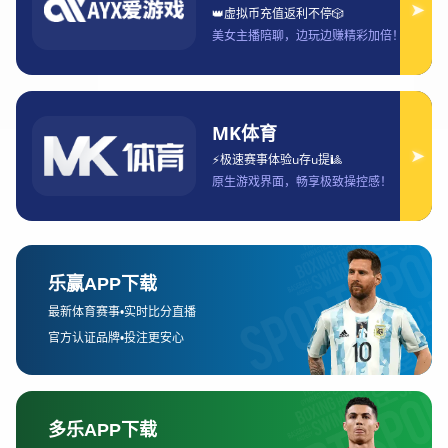
系。这种生态不仅仅局限于内容分发，而是向产业上下游延伸，实
现资源协同与价值共创。
在生态构建过程中，平台通过引入多元化内容合作方，包括赛事组
织方、数据供应商以及内容创作者，使整体生态更加丰富与立体。
不同角色在平台中形成互补关系，共同推动体育内容的高效流通与
价值提升。
同时，数字体育生态强调用户参与的重要性，通过社区互动、赛事
讨论以及数据共享机制，增强用户在生态中的参与感与归属感，从
而提升整体平台的粘性与活跃度。
技术驱动创新发展路径
技术创新是数字体育娱乐平台持续发展的核心动力。在以合乐体育
为核心的平台建设中，大数据、人工智能以及云计算技术被广泛应
用于赛事分析、用户画像与内容推荐等多个环节，从而实现精准化
运营与智能化服务。