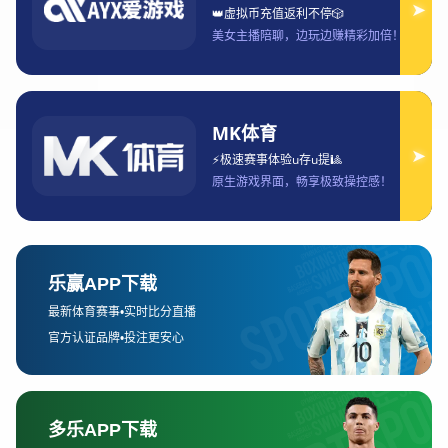
创新互动玩法体系建设
在数字体育快速发展的背景下，互动体验已经成为影响用户平台选
择的重要因素。平博体育深入研究年轻群体的兴趣偏好，不断推出
丰富多样的赛事互动玩法，使用户在观看比赛的同时能够深度参与
赛事进程，增强观赛过程中的参与感和体验感。
平台通过实时互动功能的优化升级，让用户能够在赛事进行过程中
参与多种互动活动。无论是赛事讨论、精彩瞬间分享，还是实时数
据分析交流，都有效提升了用户对于赛事内容的关注度和参与热
情，进一步增强平台活跃度。
与此同时，平博体育还注重玩法创新与场景融合，将赛事内容与娱
乐元素进行有机结合。通过趣味互动设计和多元参与形式，让观赛
不再局限于观看比赛本身，而是形成更加丰富的综合娱乐体验。
为了满足不同用户群体的需求，平台持续优化互动机制设计，根据
赛事类型和用户偏好推出差异化互动内容。这种个性化创新策略不