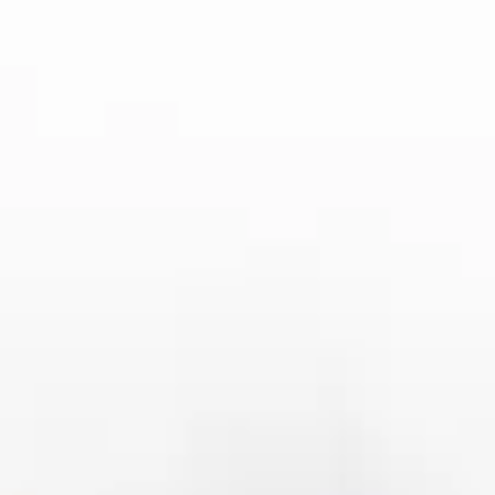
随着体育娱乐产业的不断融合发展，用户对于平台功能的期待也在
持续提升。平博体育坚持以用户需求为导向，积极推进多元娱乐生
态建设，为年轻用户创造更加丰富的使用体验。
平台不断拓展赛事内容覆盖范围，引入多样化体育项目和赛事资
源，满足不同用户群体的兴趣需求。丰富的内容体系不仅提升平台
竞争力，也为用户带来更多观赛选择。
除了赛事内容之外，平博体育还注重娱乐元素与体育文化的深度融
合。通过创新内容策划和特色活动运营，让用户在关注比赛的同时
体验更多元化的娱乐内容。
在未来发展过程中，平台将继续深化技术创新与生态建设，打造覆
盖赛事观看、内容互动、社交交流和娱乐体验等多个维度的一站式
服务平台，不断提升用户整体体验价值。