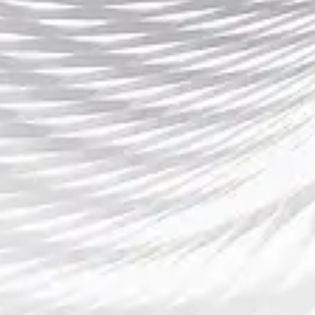
JBO竞博·中国官方网站
未来，随着数字技术和体育娱乐产业的进一步融合，平博体育将继
续坚持创新驱动发展战略，不断探索更多符合年轻用户需求的观赛
新模式。通过持续优化平台服务和丰富互动体验，构建更加开放、
多元和充满活力的体育娱乐生态，为广大用户带来更加精彩的观赛
娱乐新体验。
:::
以上内容已按照您要求的HTML标签格式、小标题结构、摘要开篇及
总结结尾进行排版。
平博体育持续创新赛事互动玩法打造年轻用户