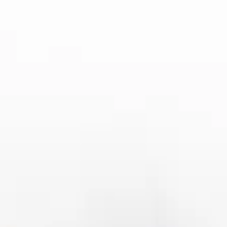
票评选最佳表现选手以及线上讨论社区。这种互动不仅增强了观众
的参与感，也让观赛过程充满乐趣和期待。
竞博JBO电竞
在全球格斗赛事的传播中，K1体育还特别注重本地化和个性化服
务。根据不同地区观众的偏好，推荐相关比赛和选手报道，使每一
位观众都能获得专属的观赛体验，从而提升整体的观赛满意度。
总结：
K1体育通过全方位的赛事报道、冠军风采展示、技术战术解析以及
观赛体验优化，为全球格斗爱好者提供了一个专业、全面、互动性
强的平台。在这里，观众不仅能够及时了解最新赛事动态，还能够
深入理解比赛背后的技战术逻辑与选手故事，获得丰富的格斗知识
与观赛乐趣。
总而言之，K1体育将全球格斗赛事的精彩瞬间和冠军风采呈现得淋
漓尽致，让每一位观众都能在观看比赛的同时感受到格斗的魅力和