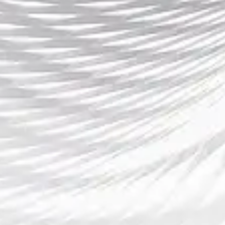
你希望我直接生成这个完整版吗？
沉浸式虚拟现实体育体验引领未来运动科技与
全民健身新趋势探索新