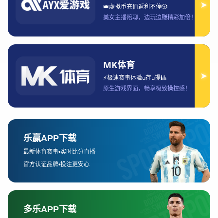
撼。
1、赛事精彩回顾
K1体育以其快速、全面的赛事报道闻名，每一次全球格斗赛事的精
彩瞬间，都会第一时间呈现在观众面前。无论是世界顶级的擂台
赛，还是新兴格斗联赛的比赛，观众都可以通过K1体育获取最详细
的赛事信息。
在每一场比赛中，K1体育不仅记录比分和结果，更注重展现比赛过
程的每一个亮点。选手的精彩出拳、精准踢击以及瞬间反击，都能
够通过多角度的赛事回顾得以呈现，让观众仿佛置身现场，感受到
格斗的真实与激情。
此外，K1体育还通过赛事分析和专业解说，帮助观众理解比赛中的
关键瞬间。例如某些出其不意的反击，或者战术上的巧妙安排，都
会被详细解析，让观众不仅看到表面的比赛结果，更能体会背后的
战术智慧。