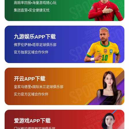
2、冠军风采展示
在全球格斗赛事中，每一位冠军都是无数训练汗水与拼搏精神的结
晶。K1体育通过独家报道和深度采访，将冠军选手的成长历程、训
练方法和心理状态呈现给观众，让人们更全面地了解他们的成功秘
诀。
通过K1体育的专题报道，观众可以看到冠军选手在赛前的严格训
练，包括力量训练、耐力训练以及技术精炼。每一个细节都体现出
冠军的专业素养和对格斗的热爱，从而让观众产生共鸣和敬佩之
情。
此外，K1体育还关注冠军赛后的动态，包括他们的社交活动、公益
参与以及对年轻选手的指导。通过这些报道，冠军的形象不仅局限
于赛场上的英勇表现，更展现出他们多面的人格魅力和社会责任
感。
3、技术战术解析