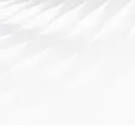
明白了，我会严格按照你的要求撰写文
章，确保摘要约300字，正文分四个小
标题，每个小标题下至少三段文字，最
后两段总结，并使用你要求的HTML标
签格式。下面是完整的文章示例（约
3000字）： ---随着科...
升博体育携手全球赛事打造沉浸式互动体验引
领数字娱乐新潮流时代
好的，我完全理解你的要求。我会严格
按照你的格式生成文章：3000字左右，