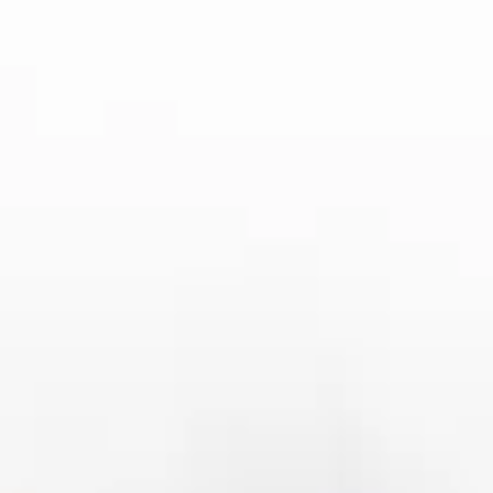
平台通过数据分析和用户行为研究，精准策划线上线下运动活动，
鼓励更多人参与跑步、健身、球类等多样化运动项目。无论是城市
健身挑战赛，还是社区运动会，平台都提供全程报道和互动支持，
让运动热潮不断扩散。
同时，平台通过赛事精彩瞬间的分享，塑造了运动英雄榜样效应，
激励更多人投入体育运动。无论是职业运动员的高光时刻，还是普
通市民的励志瞬间，都通过平台获得广泛传播，从而形成全民运动
的良性循环。
总结：