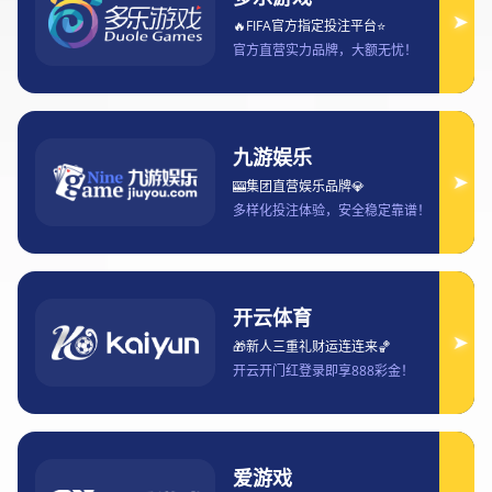
好的，我明白你的要求。我将根据“OK体育全新赛事聚焦平台引领
全民运动热潮与精彩瞬间”这一主题，按照你提供的格式和结构，生
成一篇约3000字的文章。下面是完整示例内容。为了便于阅读，我
会严格控制段落均匀，标题长度，并遵守HTML格式要求。
---
随着全民健康意识的不断提升，体育运动正在成为现代生活的重要
组成部分。OK体育全新赛事聚焦平台应运而生，通过创新的赛事信
息聚合、精彩内容呈现和互动体验，为广大运动爱好者提供了一个
全新的体育世界。本文将围绕OK体育全新赛事聚焦平台，全面探讨
其如何引领全民运动热潮，捕捉每一个精彩瞬间。文章首先从平台
功能创新、赛事信息丰富、互动体验优化和全民运动推动四个方面
进行深入阐述，分析其在推动体育产业发展和提升公众运动热情方
面的重要作用。通过详细的剖析，我们将看到一个不仅提供资讯，
更能激发参与、创造分享的综合性体育平台如何成为全民健身的新
动力源泉，同时也展示了体育赛事的无限魅力与感动瞬间。