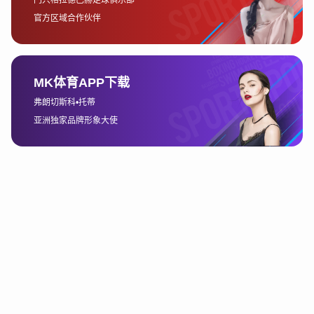
OK体育平台在互动体验上进行了全新升级，通过评论、投票、竞猜
等功能增强用户的参与感。观众不仅是被动信息接收者，更成为赛
事讨论、意见分享和观点碰撞的活跃参与者。
平台还支持社交功能，用户可以在社区中建立运动兴趣小组，与志
同道合的朋友分享赛事心得和训练经验。通过互动，用户可以形成
长期的运动伙伴关系，进一步推动运动热潮在日常生活中的延伸。
直播互动也是平台的一大亮点，用户在观看比赛的同时可以发送弹
幕、点赞和参与实时投票，使赛事体验更加沉浸和有趣。这种沉浸
式互动不仅提高了观赛趣味性，也让平台成为赛事与用户之间紧密
联系的纽带。
4、全民运动推动热潮
OK体育全新赛事聚焦平台不仅是信息聚合平台，更是全民运动推广
的重要推动力量。通过赛事宣传、健康运动指南和参与激励，平台
有效激发了大众对体育运动的兴趣和热情。