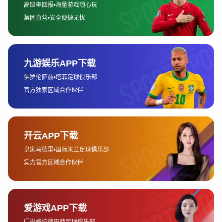
都始终是球队的核心所在。关键球员的状态和能力，直接影响着比
赛的结果。
梅西的领导作用在阿根廷队中是无法替代的。尽管阿根廷队整体实
力很强，但梅西的进攻组织能力和得分能力，常常成为决定比赛胜
负的关键因素。类似的，法国的姆巴佩，巴西的内马尔，以及葡萄
牙的C罗等球员，都会在比赛中发挥重要作用。
在世界杯的舞台上，关键球员的身体状态、技术水平和心理素质都
是决定能否最终夺冠的重要因素。例如，球员的伤病情况和恢复能
力，常常成为决定比赛走势的变量。若这些关键球员能够保持最佳
状态，并且在关键时刻挺身而出，球队夺冠的机会将大大增加。
jbo电竞
3、战术打法的影响
战术打法是影响世界杯夺冠的重要因素。每支球队的战术体系都不
尽相同，有的强调进攻，依赖快速反击；而有的则注重防守反击，