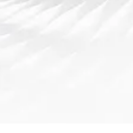
随着电竞行业的快速发展，赛事直播已成为全球观众热议的话题，
吸引着成千上万的观众实时在线观看。顶级电竞战队的对决，尤其
是在一些大型赛事中，更是让观众们热血沸腾。本文将从四个方面
详细探讨当前电竞赛事直播的...
搜索
导航
发现jbo电竞
五大联赛
体育资讯
体育种类