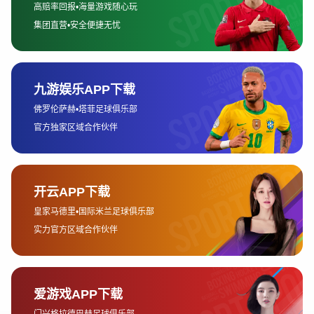
互动功能也是高清直播体验的重要组成部分。通过弹幕、投票或实
时评论，球迷可以在观看比赛的同时参与讨论，增强临场感，让线
上观赛同样充满激情。
jbo电竞
3、赛程数据整合
西甲APP不仅是观看入口，更是赛程与数据的综合平台。用户可以
在赛程板块中清晰查看整个赛季的比赛安排，包括日期、对阵双方
以及开赛时间，方便提前规划观赛计划。
在数据层面，APP提供详尽的球队与球员统计信息，如积分榜、射
手榜、助攻榜等。这些数据实时更新，帮助球迷快速掌握联赛走势
和球队状态。
此外，历史数据与比赛回顾功能也十分实用。通过往季数据对比或
精彩集锦回放，用户可以更深入地理解比赛背景，提升观赛的专业
性和趣味性。