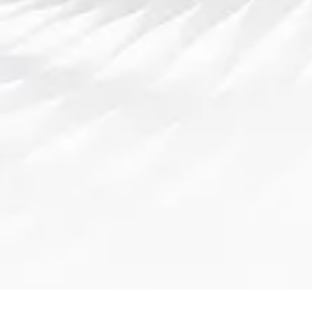
最新资讯
鼎天国际引领产业创新发展开启全球合
作新篇章共筑未来繁荣新格局
2026-07-24 18:50:34
足球防守站位图解详析全面掌握后卫协
防与区域盯人技巧提升比赛防守能力
2026-07-23 18:50:38
足球战术犯规红黄牌判罚界定标准及比
赛公平性影响分析与规则解读研究
2026-07-22 20:26:31
贝林厄姆厄姆欧冠淘汰赛闪耀全场展现