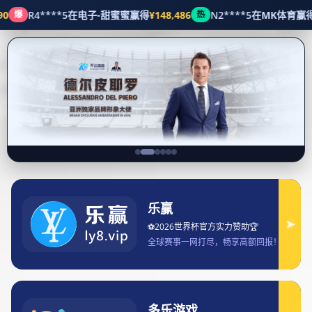
体育资讯
首页
体育资讯
西甲APP观看入口全攻略高清直播赛程数据一站式掌握最新官方指
南
西甲APP观看入口全攻略高清直播赛程
数据一站式掌握最新官方指南
2026-01-28 16:12:38